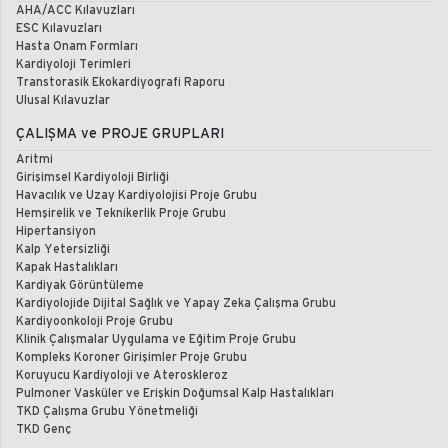
AHA/ACC Kılavuzları
ESC Kılavuzları
Hasta Onam Formları
Kardiyoloji Terimleri
Transtorasik Ekokardiyografi Raporu
Ulusal Kılavuzlar
ÇALIŞMA ve PROJE GRUPLARI
Aritmi
Girişimsel Kardiyoloji Birliği
Havacılık ve Uzay Kardiyolojisi Proje Grubu
Hemşirelik ve Teknikerlik Proje Grubu
Hipertansiyon
Kalp Yetersizliği
Kapak Hastalıkları
Kardiyak Görüntüleme
Kardiyolojide Dijital Sağlık ve Yapay Zeka Çalışma Grubu
Kardiyoonkoloji Proje Grubu
Klinik Çalışmalar Uygulama ve Eğitim Proje Grubu
Kompleks Koroner Girişimler Proje Grubu
Koruyucu Kardiyoloji ve Ateroskleroz
Pulmoner Vasküler ve Erişkin Doğumsal Kalp Hastalıkları
TKD Çalışma Grubu Yönetmeliği
TKD Genç