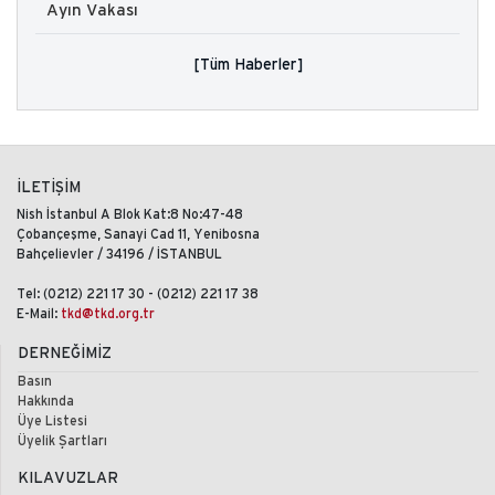
Ayın Vakası
[Tüm Haberler]
İLETİŞİM
Nish İstanbul A Blok Kat:8 No:47-48
Çobançeşme, Sanayi Cad 11, Yenibosna
Bahçelievler / 34196 / İSTANBUL
Tel: (0212) 221 17 30 - (0212) 221 17 38
E-Mail:
tkd@tkd.org.tr
DERNEĞİMİZ
Basın
Hakkında
Üye Listesi
Üyelik Şartları
KILAVUZLAR